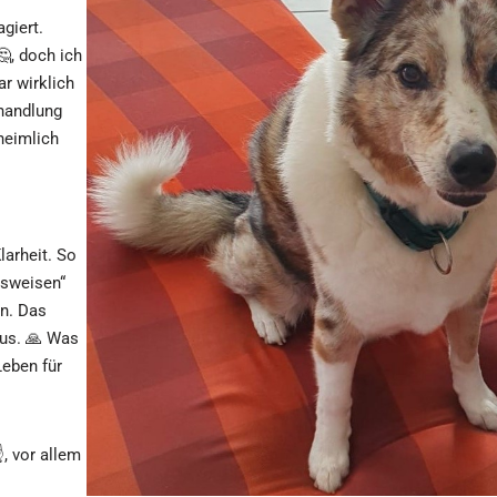
giert.
, doch ich
ar wirklich
ehandlung
heimlich
larheit. So
nsweisen“
n. Das
aus. 🙏 Was
Leben für
, vor allem