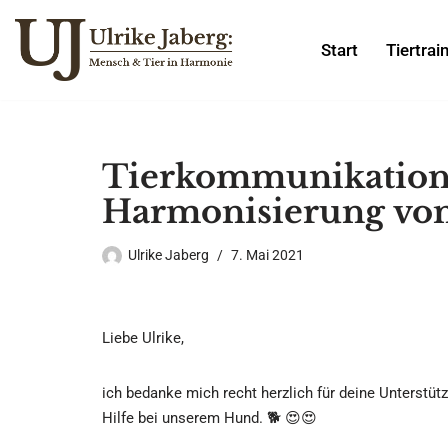
Start
Tiertrai
Zum
Inhalt
springen
Tierkommunikation 
Harmonisierung vo
Ulrike Jaberg
7. Mai 2021
Liebe Ulrike,
ich bedanke mich recht herzlich für deine Unterstüt
Hilfe bei unserem Hund. 🐕 😍😍